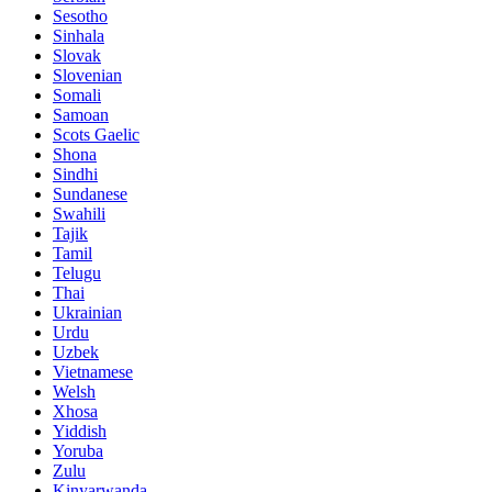
Sesotho
Sinhala
Slovak
Slovenian
Somali
Samoan
Scots Gaelic
Shona
Sindhi
Sundanese
Swahili
Tajik
Tamil
Telugu
Thai
Ukrainian
Urdu
Uzbek
Vietnamese
Welsh
Xhosa
Yiddish
Yoruba
Zulu
Kinyarwanda