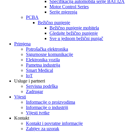
Specifikacija automobila serije BAT32A
Motor Control Series
Serije mjerenja
PCBA
Bežično punjenje
Bežično punjenje mobitela
Gledajte bežično punjenje
Sve u jednom bežični punjač
Primjena
Potrošačka elektronika
Sigurnosne komunikacije
Elektronika vozila
Pametna industrija
Smart Medical
IoT
Usluge i partneri
Servisna podrška
Zadrugar
Vijesti
Informacije o proizvodima
Informacije o industriji
Vijesti tvrtke
Kontakt
Kontakt i povratne informacije
Zahtjev za uzorak