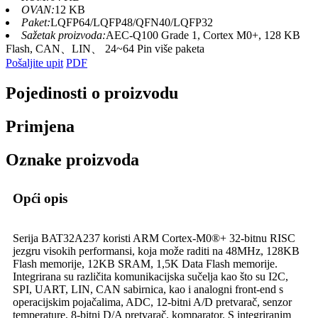
OVAN:
12 KB
Paket:
LQFP64/LQFP48/QFN40/LQFP32
Sažetak proizvoda:
AEC-Q100 Grade 1, Cortex M0+, 128 KB
Flash, CAN、LIN、 24~64 Pin više paketa
Pošaljite upit
PDF
Pojedinosti o proizvodu
Primjena
Oznake proizvoda
Opći opis
Serija BAT32A237 koristi ARM Cortex-M0®+ 32-bitnu RISC
jezgru visokih performansi, koja može raditi na 48MHz, 128KB
Flash memorije, 12KB SRAM, 1,5K Data Flash memorije.
Integrirana su različita komunikacijska sučelja kao što su I2C,
SPI, UART, LIN, CAN sabirnica, kao i analogni front-end s
operacijskim pojačalima, ADC, 12-bitni A/D pretvarač, senzor
temperature, 8-bitni D/A pretvarač, komparator. S integriranim