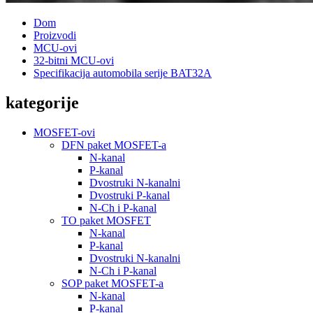
Dom
Proizvodi
MCU-ovi
32-bitni MCU-ovi
Specifikacija automobila serije BAT32A
kategorije
MOSFET-ovi
DFN paket MOSFET-a
N-kanal
P-kanal
Dvostruki N-kanalni
Dvostruki P-kanal
N-Ch i P-kanal
TO paket MOSFET
N-kanal
P-kanal
Dvostruki N-kanalni
N-Ch i P-kanal
SOP paket MOSFET-a
N-kanal
P-kanal