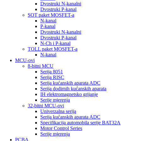
Dvostruki N-kanalni
Dvostruki P-kanal
SOT paket MOSFET-a
N-kanal
P-kanal
Dvostruki N-kanalni
Dvostruki P-kanal
N-Ch i P-kanal
TOLL paket MOSFET-a
N-kanal
MCU-ovi
8-bitni MCU
Serija 8051
Serija RISC
Serija kućanskih aparata ADC
Serija dodirnih kućanskih aparata
IH elektromagnetsko grijanje
Serije mjerenja
32-bitni MCU-ovi
Univerzalna serija
Serija kućanskih aparata ADC
Specifikacija automobila serije BAT32A
Motor Control Series
Serije mjerenja
PCBA