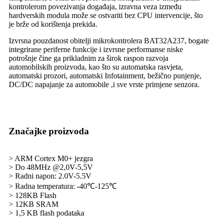
kontrolerom povezivanja događaja, izravna veza između
hardverskih modula može se ostvariti bez CPU intervencije, što
je brže od korištenja prekida.
Izvrsna pouzdanost obitelji mikrokontrolera BAT32A237, bogate
integrirane periferne funkcije i izvrsne performanse niske
potrošnje čine ga prikladnim za širok raspon razvoja
automobilskih proizvoda, kao što su automatska rasvjeta,
automatski prozori, automatski Infotainment, bežično punjenje,
DC/DC napajanje za automobile ,i sve vrste primjene senzora.
Značajke proizvoda
> ARM Cortex M0+ jezgra
> Do 48MHz @2,0V-5,5V
> Radni napon: 2.0V-5.5V
> Radna temperatura: -40℃-125℃
> 128KB Flash
> 12KB SRAM
> 1,5 KB flash podataka