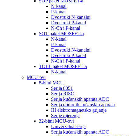
SOP paket MOSFET-a
N-kanal
P-kanal
Dvostruki N-kanalni
Dvostruki P-kanal
N-Ch i P-kanal
SOT paket MOSFET-a
N-kanal
P-kanal
Dvostruki N-kanalni
Dvostruki P-kanal
N-Ch i P-kanal
TOLL paket MOSFET-a
N-kanal
MCU-ovi
8-bitni MCU
Serija 8051
Serija RISC
Serija kućanskih aparata ADC
Serija dodirnih kućanskih aparata
IH elektromagnetsko grijanje
Serije mjerenja
32-bitni MCU-ovi
Univerzalna serija
Serija kućanskih aparata ADC