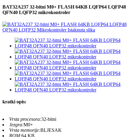
BAT32A237 32-bitni M0+ FLASH 64KB LQFP64 LQFP48
QFN40 LQFP32 mikrokontroler
kratki opis:
Vrsta procesora:
32-bitni
Jezgra:
M0+
Vrsta memorije:
BLJESAK
ROM:
64 KB