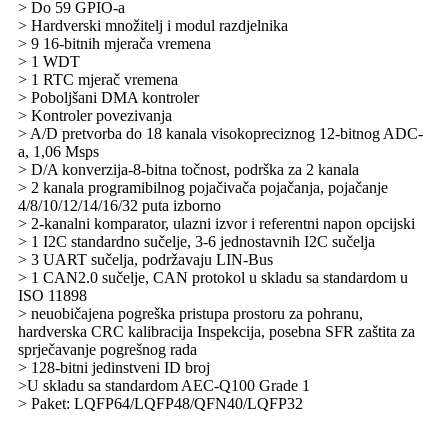
> Do 59 GPIO-a
> Hardverski množitelj i modul razdjelnika
> 9 16-bitnih mjerača vremena
> 1 WDT
> 1 RTC mjerač vremena
> Poboljšani DMA kontroler
> Kontroler povezivanja
> A/D pretvorba do 18 kanala visokopreciznog 12-bitnog ADC-
a, 1,06 Msps
> D/A konverzija-8-bitna točnost, podrška za 2 kanala
> 2 kanala programibilnog pojačivača pojačanja, pojačanje
4/8/10/12/14/16/32 puta izborno
> 2-kanalni komparator, ulazni izvor i referentni napon opcijski
> 1 I2C standardno sučelje, 3-6 jednostavnih I2C sučelja
> 3 UART sučelja, podržavaju LIN-Bus
> 1 CAN2.0 sučelje, CAN protokol u skladu sa standardom u
ISO 11898
> neuobičajena pogreška pristupa prostoru za pohranu,
hardverska CRC kalibracija Inspekcija, posebna SFR zaštita za
sprječavanje pogrešnog rada
> 128-bitni jedinstveni ID broj
>U skladu sa standardom AEC-Q100 Grade 1
> Paket: LQFP64/LQFP48/QFN40/LQFP32