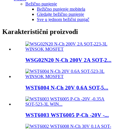
Bežično punjenje
Bežično punjenje mobitela
Gledajte bežično punjenje
Sve u jednom bežični punjač
Karakteristični proizvodi
WSG02N20 N-Ch 200V 2A SOT-2...
WST6004 N-Ch 20V 0.6A SOT-5...
WST6003 WST6005 P-Ch -20V -...