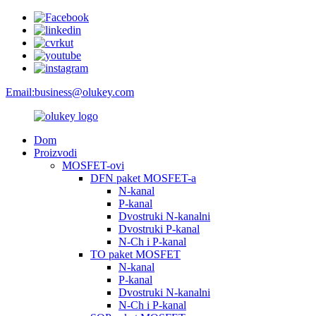
Email:
business@olukey.com
Dom
Proizvodi
MOSFET-ovi
DFN paket MOSFET-a
N-kanal
P-kanal
Dvostruki N-kanalni
Dvostruki P-kanal
N-Ch i P-kanal
TO paket MOSFET
N-kanal
P-kanal
Dvostruki N-kanalni
N-Ch i P-kanal