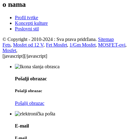
o nama
Profil tvrtke
Koncepti kulture
Poslovni stil
© Copyright - 2010-2024 : Sva prava pridržana.
Sitemap
Fets
,
Mosfet od 12 V
,
Fet Mosfet
,
1/Gm Mosfet
,
MOSFET-ovi
,
Mosfet
,
[javascript]
[/javascript]
Pošalji obrazac
Pošalji obrazac
Pošalji obrazac
E-mail
E-mail