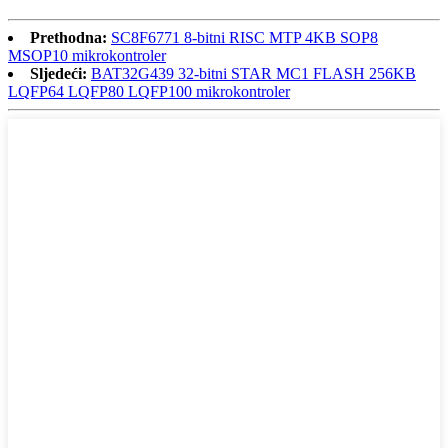
Prethodna:
SC8F6771 8-bitni RISC MTP 4KB SOP8
MSOP10 mikrokontroler
Sljedeći:
BAT32G439 32-bitni STAR MC1 FLASH 256KB
LQFP64 LQFP80 LQFP100 mikrokontroler